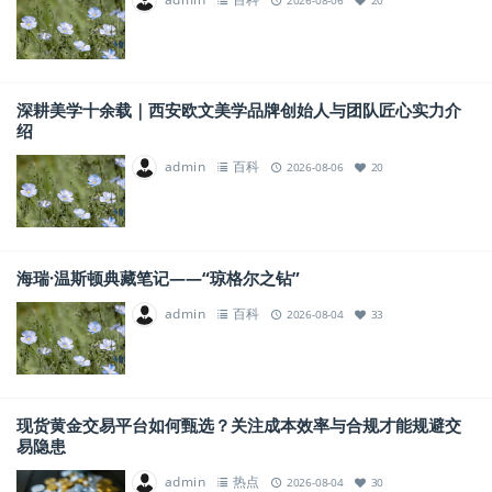
深耕美学十余载｜西安欧文美学品牌创始人与团队匠心实力介
绍
admin
百科
2026-08-06
20
海瑞·温斯顿典藏笔记——“琼格尔之钻”
admin
百科
2026-08-04
33
现货黄金交易平台如何甄选？关注成本效率与合规才能规避交
易隐患
admin
热点
2026-08-04
30