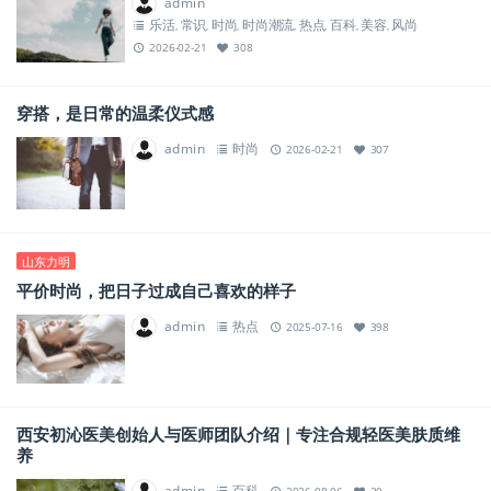
admin
乐活
常识
时尚
时尚潮流
热点
百科
美容
风尚
,
,
,
,
,
,
,
2026-02-21
308
穿搭，是日常的温柔仪式感
admin
时尚
2026-02-21
307
山东力明
平价时尚，把日子过成自己喜欢的样子
admin
热点
2025-07-16
398
西安初沁医美创始人与医师团队介绍｜专注合规轻医美肤质维
养
admin
百科
2026-08-06
20