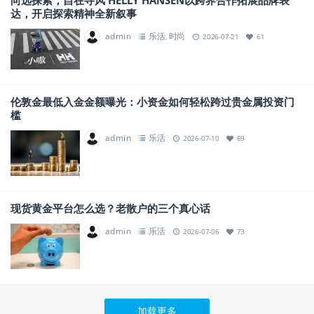
达，开启探索精神全新叙事
admin
乐活
时尚
,
2026-07-21
61
伦敦金最低入金金额曝光：小资金如何轻松跨过贵金属投资门
槛
admin
乐活
2026-07-10
69
现货黄金平台怎么选？老散户的三个真心话
admin
乐活
2026-07-06
73
加载更多