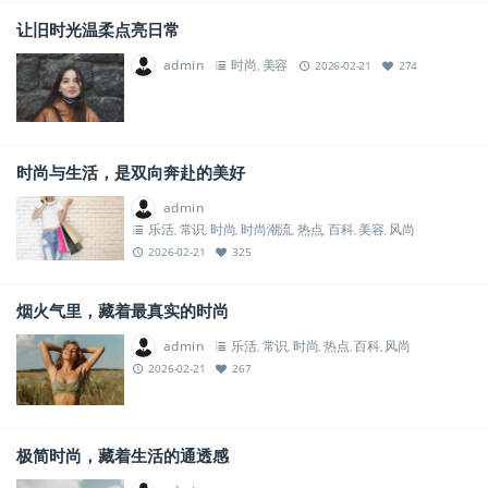
让旧时光温柔点亮日常
admin
时尚
美容
,
2026-02-21
274
时尚与生活，是双向奔赴的美好
admin
乐活
常识
时尚
时尚潮流
热点
百科
美容
风尚
,
,
,
,
,
,
,
2026-02-21
325
烟火气里，藏着最真实的时尚
admin
乐活
常识
时尚
热点
百科
风尚
,
,
,
,
,
2026-02-21
267
极简时尚，藏着生活的通透感